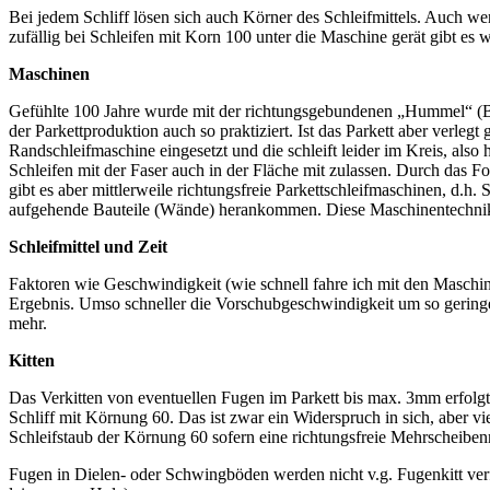
Bei jedem Schliff lösen sich auch Körner des Schleifmittels. Auch 
zufällig bei Schleifen mit Korn 100 unter die Maschine gerät gibt e
Maschinen
Gefühlte 100 Jahre wurde mit der richtungsgebundenen „Hummel“ (Band
der Parkettproduktion auch so praktiziert. Ist das Parkett aber verl
Randschleifmaschine eingesetzt und die schleift leider im Kreis, also 
Schleifen mit der Faser auch in der Fläche mit zulassen. Durch das 
gibt es aber mittlerweile richtungsfreie Parkettschleifmaschinen, d.h.
aufgehende Bauteile (Wände) herankommen. Diese Maschinentechnik i
Schleifmittel und Zeit
Faktoren wie Geschwindigkeit (wie schnell fahre ich mit den Maschine
Ergebnis. Umso schneller die Vorschubgeschwindigkeit um so geringer
mehr.
Kitten
Das Verkitten von eventuellen Fugen im Parkett bis max. 3mm erfolgt 
Schliff mit Körnung 60. Das ist zwar ein Widerspruch in sich, aber v
Schleifstaub der Körnung 60 sofern eine richtungsfreie Mehrscheib
Fugen in Dielen- oder Schwingböden werden nicht v.g. Fugenkitt verfü