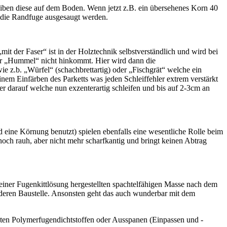
eiben diese auf dem Boden. Wenn jetzt z.B. ein übersehenes Korn 40
nd die Randfuge ausgesaugt werden.
t der Faser“ ist in der Holztechnik selbstverständlich und wird bei
 der „Hummel“ nicht hinkommt. Hier wird dann die
ie z.b. „Würfel“ (schachbrettartig) oder „Fischgrät“ welche ein
m Einfärben des Parketts was jeden Schleiffehler extrem verstärkt
ller darauf welche nun exzenterartig schleifen und bis auf 2-3cm an
 eine Körnung benutzt) spielen ebenfalls eine wesentliche Rolle beim
och rauh, aber nicht mehr scharfkantig und bringt keinen Abtrag
iner Fugenkittlösung hergestellten spachtelfähigen Masse nach dem
 anderen Baustelle. Ansonsten geht das auch wunderbar mit dem
färbten Polymerfugendichtstoffen oder Ausspanen (Einpassen und -