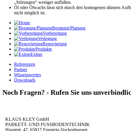
„Störungen“ weniger auffallen.
Öl oder Ölwachs lässt sich durch den homogenen dünnen Au
nicht möglich ist.
Beratung/Planung
Vorbereitung
Verlegung
Renovierung
Produkte
Extras
Referenzen
Partner
Wissenswertes
Downloads
Noch Fragen? -
Rufen Sie uns unverbindli
KLAUS KLEY GmbH
PARKETT- UND FUSSBODENTECHNIK
Hauptstr. 47, 65817 Eppstein-Vockenhausen