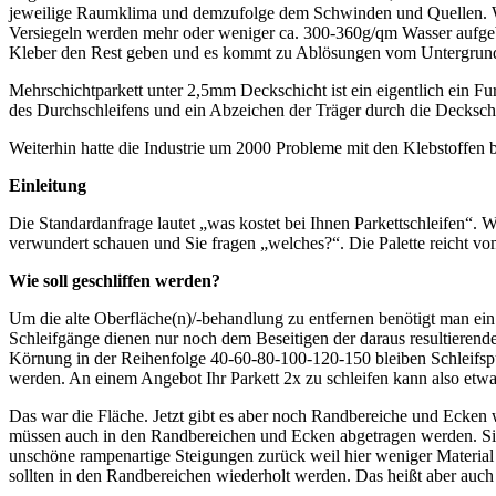
jeweilige Raumklima und demzufolge dem Schwinden und Quellen. Wir
Versiegeln werden mehr oder weniger ca. 300-360g/qm Wasser aufgebr
Kleber den Rest geben und es kommt zu Ablösungen vom Untergrund 
Mehrschichtparkett unter 2,5mm Deckschicht ist ein eigentlich ein Fu
des Durchschleifens und ein Abzeichen der Träger durch die Decksch
Weiterhin hatte die Industrie um 2000 Probleme mit den Klebstoffen b
Einleitung
Die Standardanfrage lautet „was kostet bei Ihnen Parkettschleifen“. W
verwundert schauen und Sie fragen „welches?“. Die Palette reicht vo
Wie soll geschliffen werden?
Um die alte Oberfläche(n)/-behandlung zu entfernen benötigt man ein
Schleifgänge dienen nur noch dem Beseitigen der daraus resultierend
Körnung in der Reihenfolge 40-60-80-100-120-150 bleiben Schleifspure
werden. An einem Angebot Ihr Parkett 2x zu schleifen kann also etwa
Das war die Fläche. Jetzt gibt es aber noch Randbereiche und Ecken
müssen auch in den Randbereichen und Ecken abgetragen werden. Sic
unschöne rampenartige Steigungen zurück weil hier weniger Material 
sollten in den Randbereichen wiederholt werden. Das heißt aber auch