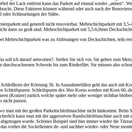
d der Lack entfernt kann das Parkett auf einmal wieder „atmen“. Wei
acht. Diese Faktoren können während oder auch nach der Renovierun
oder Schüsselungen der Stäbe.
rnierparkett und generell nicht renovierbar. Mehrschichtparkett mit 3,
icht dann zu groß sind. Mehrschichtparkett mit 5,5-6,0mm Deckschicht
ei Mehrschichtparkett was zu Ablösungen von Deckschichten, teils erst
as soll ich darauf antworten?. Stellen Sie sich vor, Sie gehen zum Met
m durchwachsenen Schwein bis zum Rinderfilet. Sie müssen also schon
 Schleifkorn der Körnung 36. In Ausnahmefällen geht das auch mit Kor
en Schleifspuren. Schleifspuren des 36er Korns werden mit Korn 60, die
n (Kratzer) zurück welche später mehr oder weniger sichtbar bleiben.
s nicht passen.
 wo man mit der großen Parkettschleifmaschine nicht hinkommt. Beim S
herlich kann man mit der aggressiven Randschleifmaschine auch mit e
abgetragen wurde. Schönes Beispiel sind hier immer wieder die Türzar
 das vorher die Sockelleisten de- und nachher wieder- oder Neue monti