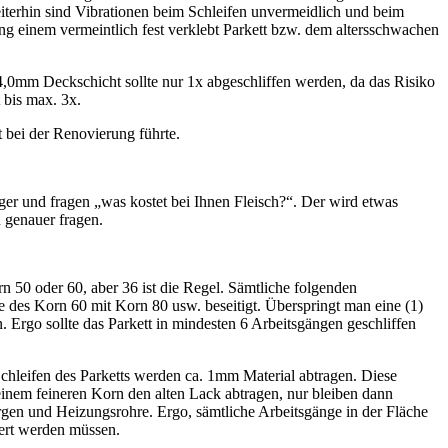
terhin sind Vibrationen beim Schleifen unvermeidlich und beim
g einem vermeintlich fest verklebt Parkett bzw. dem altersschwachen
5-4,0mm Deckschicht sollte nur 1x abgeschliffen werden, da das Risiko
 bis max. 3x.
 bei der Renovierung führte.
zger und fragen „was kostet bei Ihnen Fleisch?“. Der wird etwas
 genauer fragen.
n 50 oder 60, aber 36 ist die Regel. Sämtliche folgenden
 des Korn 60 mit Korn 80 usw. beseitigt. Überspringt man eine (1)
 Ergo sollte das Parkett in mindesten 6 Arbeitsgängen geschliffen
chleifen des Parketts werden ca. 1mm Material abtragen. Diese
inem feineren Korn den alten Lack abtragen, nur bleiben dann
gen und Heizungsrohre. Ergo, sämtliche Arbeitsgänge in der Fläche
ert werden müssen.