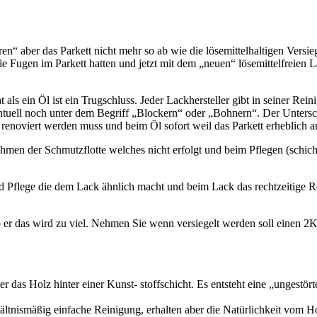
ren“ aber das Parkett nicht mehr so ab wie die lösemittelhaltigen Vers
nie Fugen im Parkett hatten und jetzt mit dem „neuen“ lösemittelfreien 
als ein Öl ist ein Trugschluss. Jeder Lackhersteller gibt in seiner Re
ntuell noch unter dem Begriff „Blockern“ oder „Bohnern“. Der Unterschi
 renoviert werden muss und beim Öl sofort weil das Parkett erheblich 
hmen der Schmutzflotte welches nicht erfolgt und beim Pflegen (schich
d Pflege die dem Lack ähnlich macht und beim Lack das rechtzeitige R
b er das wird zu viel. Nehmen Sie wenn versiegelt werden soll einen 2K
 das Holz hinter einer Kunst- stoffschicht. Es entsteht eine „ungestör
ltnismäßig einfache Reinigung, erhalten aber die Natürlichkeit vom H