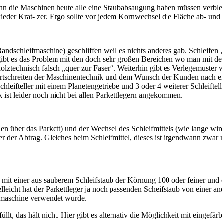
wenn die Maschinen heute alle eine Staubabsaugung haben müssen verbl
s wieder Krat- zer. Ergo sollte vor jedem Kornwechsel die Fläche ab- u
schleifmaschine) geschliffen weil es nichts anderes gab. Schleifen „mi
egt gibt es das Problem mit den doch sehr großen Bereichen wo man mit
holztechnisch falsch „quer zur Faser“. Weiterhin gibt es Verlegemuster w
Fortschreiten der Maschinentechnik und dem Wunsch der Kunden nach eine
 Schleifteller mit einem Planetengetriebe und 3 oder 4 weiterer Schleifte
st leider noch nicht bei allen Parkettlegern angekommen.
n über das Parkett) und der Wechsel des Schleifmittels (wie lange wird
 der Abtrag. Gleiches beim Schleifmittel, dieses ist irgendwann zwar n
mit einer aus sauberem Schleifstaub der Körnung 100 oder feiner und e
ielleicht hat der Parkettleger ja noch passenden Scheifstaub von einer
enmaschine verwendet wurde.
llt, das hält nicht. Hier gibt es alternativ die Möglichkeit mit einge